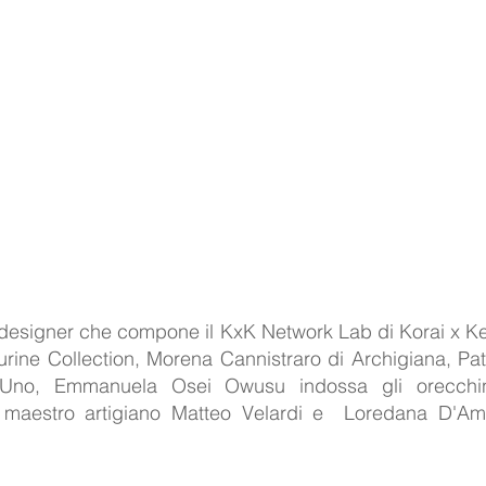
e designer che compone il KxK Network Lab di Korai x Ken
urine Collection, Morena Cannistraro di Archigiana, Patri
 Uno, Emmanuela Osei Owusu indossa gli orecchini d
l maestro artigiano Matteo Velardi e  Loredana D'Am