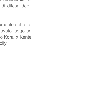
 di difesa degli 
mento del tutto 
 avuto luogo un 
to 
Korai x Kente
cily
.