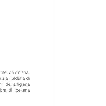
te: da sinistra, 
zia Faldetta di 
ell'artigiana 
bra di Ibekana 