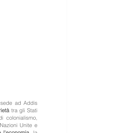
 sede ad Addis 
rietà
 tra gli Stati 
Africani, difendere la sovranità di tutti i membri, sradicare ogni forma di colonialismo, 
 Nazioni Unite e 
e l'economia
, la 