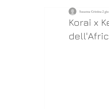
Susanna Gristina
2 gi
Korai x K
dell'Afri