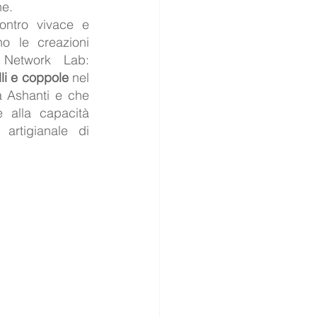
ne.
ontro vivace e 
o le creazioni 
siculo-ghanesi del KxK Network Lab: 
lli e coppole
 nel 
a Ashanti e che 
 alla capacità 
artigianale di 