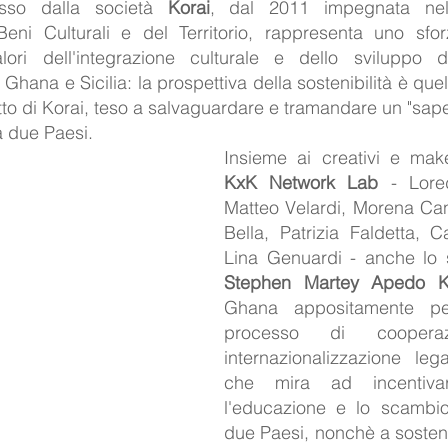
osso dalla società 
Korai
, dal 2011 impegnata nel
Beni Culturali e del Territorio, rappresenta uno sfor
ori dell'integrazione culturale e dello sviluppo d
a Ghana e Sicilia: la prospettiva della sostenibilità è que
o di Korai, teso a salvaguardare e tramandare un "saper 
a due Paesi. 
KxK Network Lab
 - Lore
Matteo Velardi, Morena Cann
Bella, Patrizia Faldetta, Ca
Stephen Martey Apedo K
Ghana appositamente per 
processo di coopera
internazionalizzazione leg
che mira ad incentivare
l'educazione e lo scambio 
due Paesi, nonchè a sostener