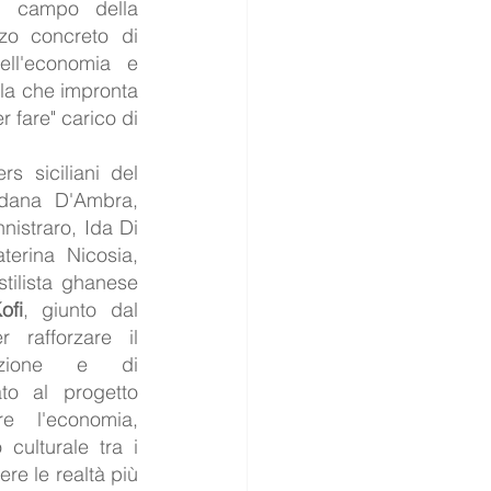
 campo della 
zo concreto di 
ell'economia e 
lla che impronta 
fare" carico di 
Insieme ai creativi e makers siciliani del 
dana D'Ambra, 
istraro, Ida Di 
terina Nicosia, 
Lina Genuardi - anche lo stilista ghanese 
ofi
, giunto dal 
rafforzare il 
zione e di 
ato al progetto 
 l'economia, 
culturale tra i 
e le realtà più 