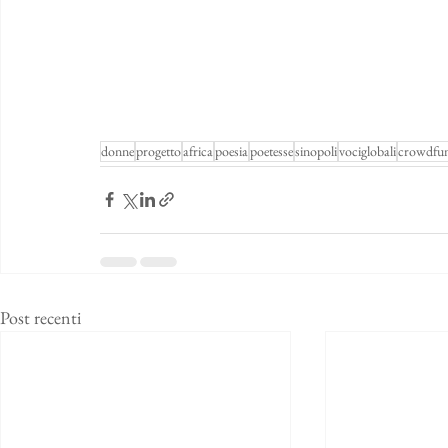
donne
progetto
africa
poesia
poetesse
sinopoli
vociglobali
crowdfu
Post recenti