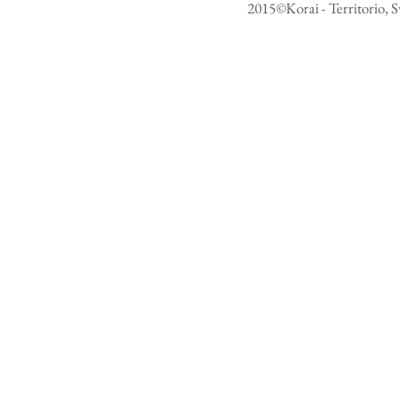
Africa Bus
direttore g
2015©Korai - Territorio, S