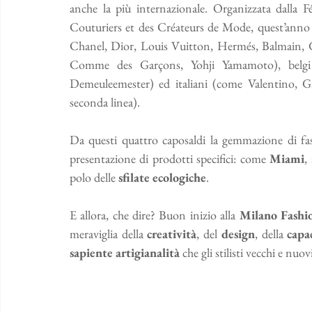
anche la più internazionale. Organizzata dalla F
Couturiers et des Créateurs de Mode, quest’anno s
Chanel, Dior, Louis Vuitton, Hermés, Balmain, Gi
Comme des Garçons, Yohji Yamamoto), belg
Demeuleemester) ed italiani (come Valentino, Gi
seconda linea).  
Da questi quattro caposaldi la gemmazione di fas
presentazione di prodotti specifici: come 
Miami
,
polo delle 
sfilate ecologiche
. 
E allora, che dire? Buon inizio alla 
Milano Fashi
meraviglia della 
creatività
, del 
design
, della 
capa
sapiente artigianalità 
che gli stilisti vecchi e nuo