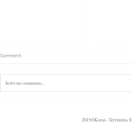
Commenti
Scrivi un commento...
Korai x Kente insieme agli
Celebrando 
Afro Italian Fashion LAB alla
tutto il mon
seconda edizione dell'Italia
presentiam
Africa Bus
Poetry!
2015©Korai - Territorio, S